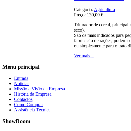
Categoria:
Agricultura
Preço:
130,00 €
Triturador de cereal, principa
seco).
São os mais indicados para pe
fabricação de rações, podem ser
ou simplesmente para o trato di
Ver mais...
Menu
principal
Entrada
Notícias
Missão e Visão da Empresa
História da Empresa
Contactos
Como Comprar
Assistência Técnica
ShowRoom