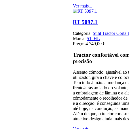
Ver mais...
RT 5097.1
Categoria:
Stihl Tractor Corta
Marca:
STIHL
Preço:
4 749,00 €
Tractor confortável com
precisão
Assento cómodo, ajustável ao 
utilizador, gira a chave e col
Tem tudo à mão: a mudança de
frente/atrás ao lado do volante,
a embraiagem de lâmina e a al
cómodamente o recolhedor de 
e a direcção, é conseguida u
até hoje, na condução, as mano
Além de que, o tractor corta-
atractivo design ainda mais des
Ver mais...