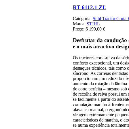
RT 6112.1 ZL
Categoria:
Stihl Tractor Corta
Marca:
STIHL
Preço:
6 199,00 €
Desfrutar da condução 
e o mais atractivo desig
Os tractores corta-relva da s
conforto excepcional, um desig
destaques técnicos, tais como 
síncrono. As correias dentadas
proporcionam um reduzido níve
aumento da rotação da lâmina.
de corte perfeita – mesmo sob c
de recolha de relva possui um
se facilmente a partir do asse
comutação marcha-à-frente/mar
alavanca manual, o ergonómico
viragem extremamente pequeno
características de marcha, o ato
se numa experiência totalment