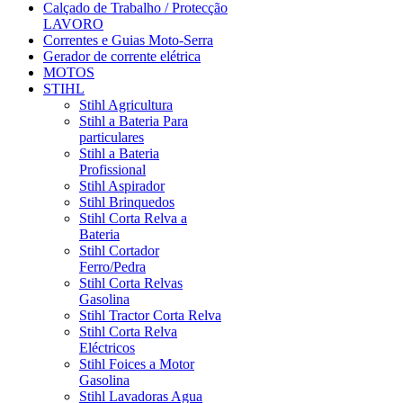
Calçado de Trabalho / Protecção
LAVORO
Correntes e Guias Moto-Serra
Gerador de corrente elétrica
MOTOS
STIHL
Stihl Agricultura
Stihl a Bateria Para
particulares
Stihl a Bateria
Profissional
Stihl Aspirador
Stihl Brinquedos
Stihl Corta Relva a
Bateria
Stihl Cortador
Ferro/Pedra
Stihl Corta Relvas
Gasolina
Stihl Tractor Corta Relva
Stihl Corta Relva
Eléctricos
Stihl Foices a Motor
Gasolina
Stihl Lavadoras Agua