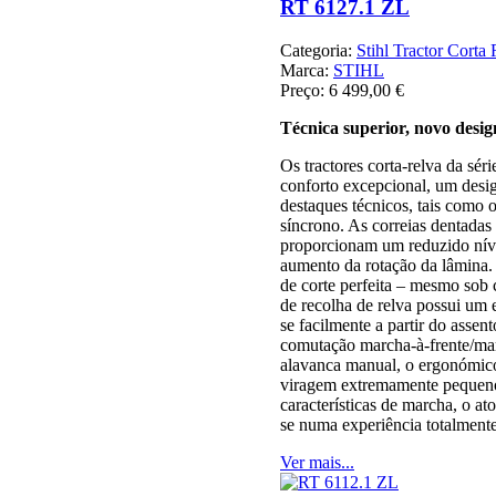
RT 6127.1 ZL
Categoria:
Stihl Tractor Corta
Marca:
STIHL
Preço:
6 499,00 €
Técnica superior, novo desi
Os tractores corta-relva da s
conforto excepcional, um desig
destaques técnicos, tais como 
síncrono. As correias dentadas
proporcionam um reduzido níve
aumento da rotação da lâmina.
de corte perfeita – mesmo sob c
de recolha de relva possui um
se facilmente a partir do asse
comutação marcha-à-frente/mar
alavanca manual, o ergonómico
viragem extremamente pequeno
características de marcha, o ato
se numa experiência totalment
Ver mais...