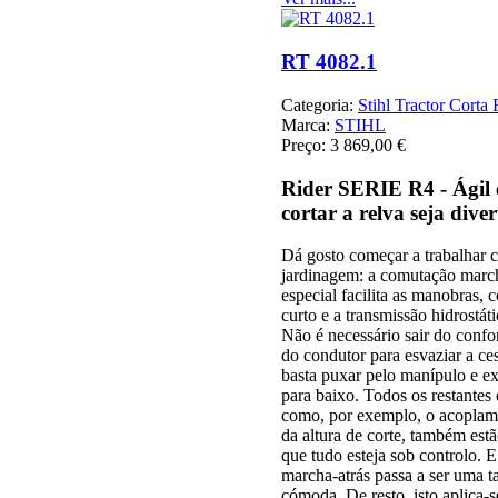
RT 4082.1
Categoria:
Stihl Tractor Corta
Marca:
STIHL
Preço:
3 869,00 €
Rider SERIE R4 - Ágil 
cortar a relva seja diver
Dá gosto começar a trabalhar c
jardinagem: a comutação march
especial facilita as manobras,
curto e a transmissão hidrostá
Não é necessário sair do confor
do condutor para esvaziar a ces
basta puxar pelo manípulo e e
para baixo. Todos os restante
como, por exemplo, o acoplame
da altura de corte, também es
que tudo esteja sob controlo. E
marcha-atrás passa a ser uma 
cómoda. De resto, isto aplica-se