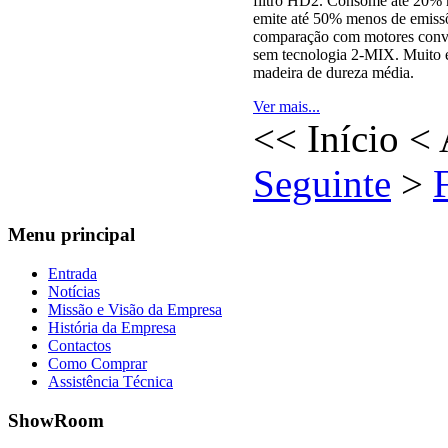
filtro HD2. Consome até 20% 
emite até 50% menos de emiss
comparação com motores conve
sem tecnologia 2-MIX. Muito e
madeira de dureza média.
Ver mais...
<<
Início
<
Seguinte
>
Menu
principal
Entrada
Notícias
Missão e Visão da Empresa
História da Empresa
Contactos
Como Comprar
Assistência Técnica
ShowRoom