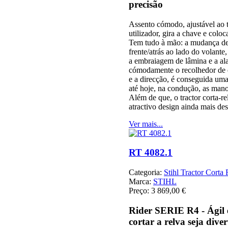
precisão
Assento cómodo, ajustável ao 
utilizador, gira a chave e col
Tem tudo à mão: a mudança de
frente/atrás ao lado do volante,
a embraiagem de lâmina e a al
cómodamente o recolhedor de 
e a direcção, é conseguida u
até hoje, na condução, as mano
Além de que, o tractor corta-
atractivo design ainda mais des
Ver mais...
RT 4082.1
Categoria:
Stihl Tractor Corta
Marca:
STIHL
Preço:
3 869,00 €
Rider SERIE R4 - Ágil 
cortar a relva seja diver