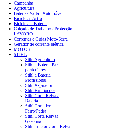
Campanha
Agricultura
Baterias Varta - Automóvel
Bicicletas Astro
Bicicleta a Bateria
Calçado de Trabalho / Protecção
LAVORO
Correntes e Guias Moto-Serra
Gerador de corrente elétrica
MOTOS
STIHL
Stihl Agricultura
Stihl a Bateria Para
particulares
Stihl a Bateria
Profissional
Stihl Aspirador
Stihl Brinquedos
Stihl Corta Relva a
Bateria
Stihl Cortador
Ferro/Pedra
Stihl Corta Relvas
Gasolina
Stihl Tractor Corta Relva