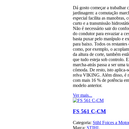
Dá gosto começar a trabalhar c
jardinagem: a comutação march
especial facilita as manobras,
curto e a transmissão hidrostá
Não é necessário sair do confor
do condutor para esvaziar a ces
basta puxar pelo manípulo e e
para baixo. Todos os restante
como, por exemplo, o acoplame
da altura de corte, também es
que tudo esteja sob controlo. E
marcha-atrás passa a ser uma 
cómoda. De resto, isto aplica-se
relva VIKING. Além disso, é
com mais 16 % de potência e
modelo anterior.
Ver mais...
FS 561 C-CM
Categoria:
Stihl Foices a Moto
Marca:
STIHL