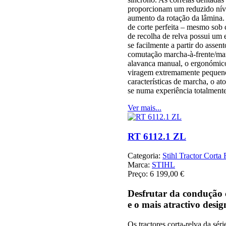
proporcionam um reduzido níve
aumento da rotação da lâmina.
de corte perfeita – mesmo sob c
de recolha de relva possui um
se facilmente a partir do asse
comutação marcha-à-frente/mar
alavanca manual, o ergonómico
viragem extremamente pequeno
características de marcha, o ato
se numa experiência totalment
Ver mais...
RT 6112.1 ZL
Categoria:
Stihl Tractor Corta
Marca:
STIHL
Preço:
6 199,00 €
Desfrutar da condução 
e o mais atractivo desig
Os tractores corta-relva da s