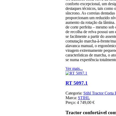
conforto excepcional, um desig
destaques técnicos, tais como 
síncrono. As correias dentadas
proporcionam um reduzido níve
aumento da rotação da lâmina.
de corte perfeita – mesmo sob c
de recolha de relva possui um
se facilmente a partir do asse
comutação marcha-à-frente/mar
alavanca manual, o ergonómico
viragem extremamente pequeno
características de marcha, o ato
se numa experiência totalment
Ver mais...
RT 5097.1
Categoria:
Stihl Tractor Corta
Marca:
STIHL
Preço:
4 749,00 €
Tractor confortável com