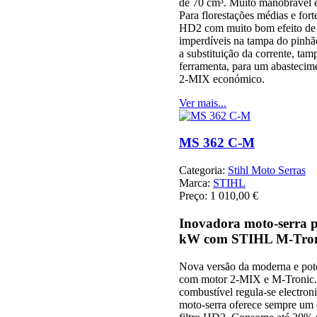
de 70 cm³. Muito manobrável e
Para florestações médias e forte
HD2 com muito bom efeito de 
imperdíveis na tampa do pinhão 
a substituição da corrente, ta
ferramenta, para um abastecime
2-MIX económico.
Ver mais...
MS 362 C-M
Categoria:
Stihl Moto Serras
Marca:
STIHL
Preço:
1 010,00 €
Inovadora moto-serra pr
kW com STIHL M-Tron
Nova versão da moderna e pot
com motor 2-MIX e M-Tronic
combustível regula-se electron
moto-serra oferece sempre um