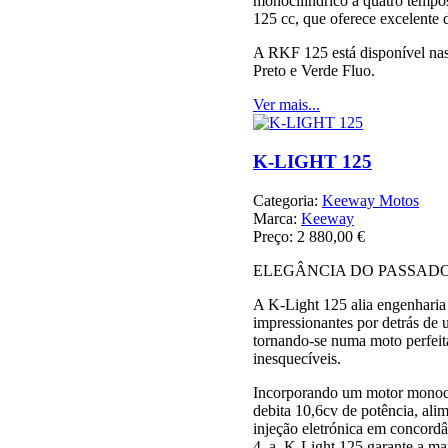
monocilíndrico a quatro tempos,
125 cc, que oferece excelente
A RKF 125 está disponível na
Preto e Verde Fluo.
Ver mais...
K-LIGHT 125
Categoria:
Keeway Motos
Marca:
Keeway
Preço:
2 880,00 €
ELEGÂNCIA DO PASSAD
A K-Light 125 alia engenharia
impressionantes por detrás de um
tornando-se numa moto perfeit
inesquecíveis.
Incorporando um motor monoci
debita 10,6cv de potência, ali
injeção eletrónica em concord
4, a K-Light 125 garante a ma