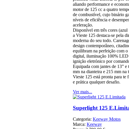
aliando performance e economi
motor de 125 cc a quatro tem
de combustível, cujo binário ga
níveis de eficiência e desemp
aceleração.
Disponível em três cores (azul
a Vieste 125 destaca-se pela di
moderna do seu todo. Carena
design contemporâneo, citadino
equilibram na perfeição com o 
digital, iluminação 100% LED 
ignição eletrónico por comando
Equipada com jantes de 13” e 
mm na dianteira e 215 mm na 
Vieste 125 está pronta para te 
e prática qualquer desafio.
Ver mais...
Superlight 125 E.Limit
Categoria:
Keeway Motos
Marca:
Keeway