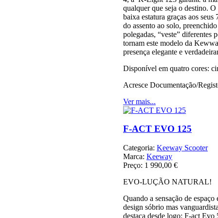
qualquer que seja o destino. O s
baixa estatura graças aos seus 
do assento ao solo, preenchid
polegadas, “veste” diferentes 
tornam este modelo da Keww
presença elegante e verdadeira
Disponível em quatro cores: ci
Acresce Documentação/Registo
Ver mais...
F-ACT EVO 125
Categoria:
Keeway Scooter
Marca:
Keeway
Preço:
1 990,00 €
EVO-LUÇÃO NATURAL!
Quando a sensação de espaço e
design sóbrio mas vanguardist
destaca desde logo: F-act Evo