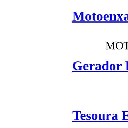
Motoenx
MOT
Gerador
Tesoura 