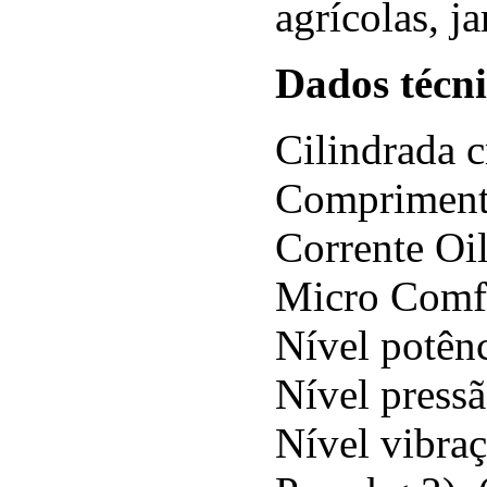
agrícolas, j
Dados técni
Cilindrada 
Compriment
Corrente Oi
Micro Comf
Nível potên
Nível press
Nível vibra