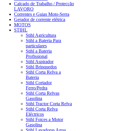
Calçado de Trabalho / Protecção
LAVORO
Correntes e Guias Moto-Serra
Gerador de corrente elétrica
MOTOS
STIHL
Stihl Agricultura
Stihl a Bateria Para
particulares
Stihl a Bateria
Profissional
Stihl Aspirador
Stihl Brinquedos
Stihl Corta Relva a
Bateria
Stihl Cortador
Ferro/Pedra
Stihl Corta Relvas
Gasolina
Stihl Tractor Corta Relva
Stihl Corta Relva
Eléctricos
Stihl Foices a Motor
Gasolina
Stihl Lavadoras Agua