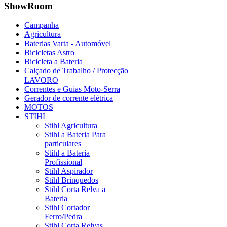
ShowRoom
Campanha
Agricultura
Baterias Varta - Automóvel
Bicicletas Astro
Bicicleta a Bateria
Calçado de Trabalho / Protecção
LAVORO
Correntes e Guias Moto-Serra
Gerador de corrente elétrica
MOTOS
STIHL
Stihl Agricultura
Stihl a Bateria Para
particulares
Stihl a Bateria
Profissional
Stihl Aspirador
Stihl Brinquedos
Stihl Corta Relva a
Bateria
Stihl Cortador
Ferro/Pedra
Stihl Corta Relvas