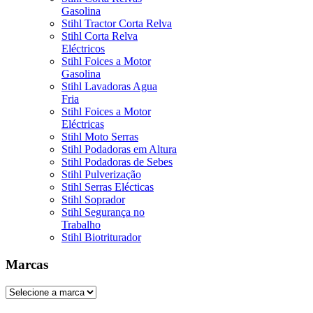
Gasolina
Stihl Tractor Corta Relva
Stihl Corta Relva
Eléctricos
Stihl Foices a Motor
Gasolina
Stihl Lavadoras Agua
Fria
Stihl Foices a Motor
Eléctricas
Stihl Moto Serras
Stihl Podadoras em Altura
Stihl Podadoras de Sebes
Stihl Pulverização
Stihl Serras Elécticas
Stihl Soprador
Stihl Segurança no
Trabalho
Stihl Biotriturador
Marcas