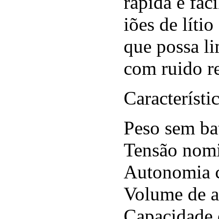
rápida e fác
iões de líti
que possa l
com ruido r
Característic
Peso sem bat
Tensão nomi
Autonomia c
Volume de a
Capacidade d