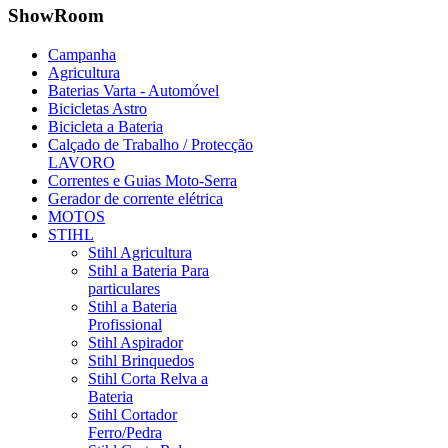
ShowRoom
Campanha
Agricultura
Baterias Varta - Automóvel
Bicicletas Astro
Bicicleta a Bateria
Calçado de Trabalho / Protecção
LAVORO
Correntes e Guias Moto-Serra
Gerador de corrente elétrica
MOTOS
STIHL
Stihl Agricultura
Stihl a Bateria Para
particulares
Stihl a Bateria
Profissional
Stihl Aspirador
Stihl Brinquedos
Stihl Corta Relva a
Bateria
Stihl Cortador
Ferro/Pedra