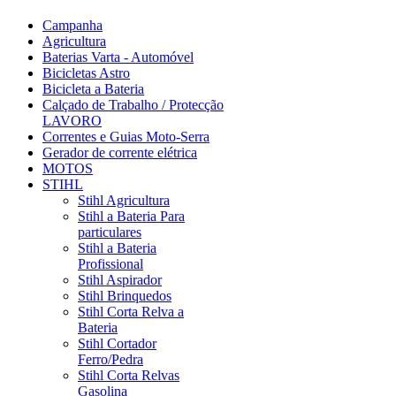
Campanha
Agricultura
Baterias Varta - Automóvel
Bicicletas Astro
Bicicleta a Bateria
Calçado de Trabalho / Protecção
LAVORO
Correntes e Guias Moto-Serra
Gerador de corrente elétrica
MOTOS
STIHL
Stihl Agricultura
Stihl a Bateria Para
particulares
Stihl a Bateria
Profissional
Stihl Aspirador
Stihl Brinquedos
Stihl Corta Relva a
Bateria
Stihl Cortador
Ferro/Pedra
Stihl Corta Relvas
Gasolina