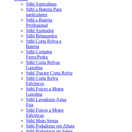
Stihl Agricultura
Stihl a Bateria Para
particulares
Stihl a Bateria
Profissional
Stihl Aspirador
Stihl Brinquedos
Stihl Corta Relva a
Bateria
Stihl Cortador
Ferro/Pedra
Stihl Corta Relvas
Gasolina
Stihl Tractor Corta Relva
Stihl Corta Relva
Eléctricos
Stihl Foices a Motor
Gasolina
Stihl Lavadoras Agua
Fria
Stihl Foices a Motor
Eléctricas
Stihl Moto Serras
Stihl Podadoras em Altura
Stihl Podadoras de Sebes