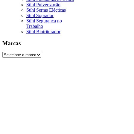
Stihl Pulverização
Stihl Serras Elécticas
Stihl Soprador
Stihl Segurança no
Trabalho
Stihl Biotriturador
Marcas