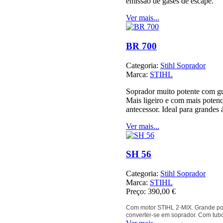
emissão de gases de escape.
Ver mais...
BR 700
Categoria:
Stihl Soprador
Marca:
STIHL
Soprador muito potente com gu
Mais ligeiro e com mais potenc
antecessor. Ideal para grandes 
Ver mais...
SH 56
Categoria:
Stihl Soprador
Marca:
STIHL
Preço:
390,00 €
Com motor STIHL 2-MIX. Grande po
converter-se em soprador. Com tubo