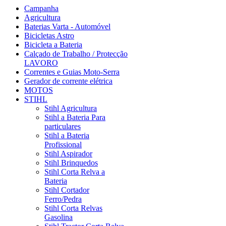
Campanha
Agricultura
Baterias Varta - Automóvel
Bicicletas Astro
Bicicleta a Bateria
Calçado de Trabalho / Protecção
LAVORO
Correntes e Guias Moto-Serra
Gerador de corrente elétrica
MOTOS
STIHL
Stihl Agricultura
Stihl a Bateria Para
particulares
Stihl a Bateria
Profissional
Stihl Aspirador
Stihl Brinquedos
Stihl Corta Relva a
Bateria
Stihl Cortador
Ferro/Pedra
Stihl Corta Relvas
Gasolina