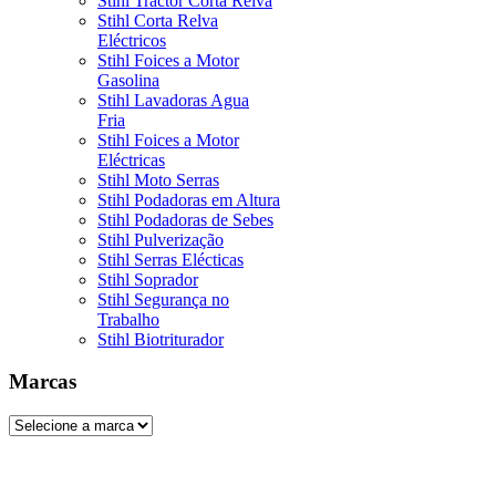
Stihl Tractor Corta Relva
Stihl Corta Relva
Eléctricos
Stihl Foices a Motor
Gasolina
Stihl Lavadoras Agua
Fria
Stihl Foices a Motor
Eléctricas
Stihl Moto Serras
Stihl Podadoras em Altura
Stihl Podadoras de Sebes
Stihl Pulverização
Stihl Serras Elécticas
Stihl Soprador
Stihl Segurança no
Trabalho
Stihl Biotriturador
Marcas