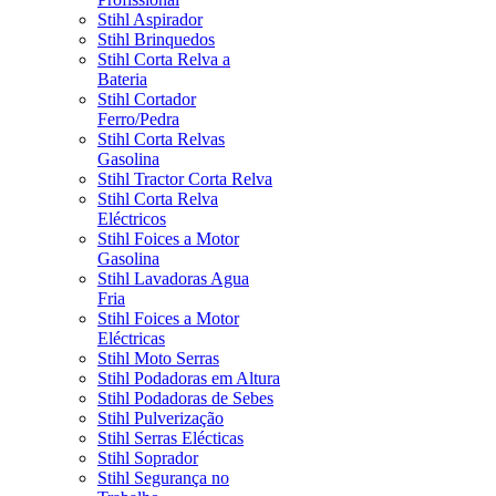
Stihl Aspirador
Stihl Brinquedos
Stihl Corta Relva a
Bateria
Stihl Cortador
Ferro/Pedra
Stihl Corta Relvas
Gasolina
Stihl Tractor Corta Relva
Stihl Corta Relva
Eléctricos
Stihl Foices a Motor
Gasolina
Stihl Lavadoras Agua
Fria
Stihl Foices a Motor
Eléctricas
Stihl Moto Serras
Stihl Podadoras em Altura
Stihl Podadoras de Sebes
Stihl Pulverização
Stihl Serras Elécticas
Stihl Soprador
Stihl Segurança no