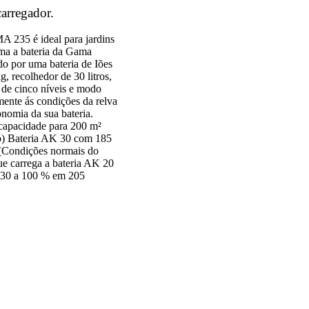
arregador.
 235 é ideal para jardins
ma a bateria da Gama
por uma bateria de Iões
, recolhedor de 30 litros,
e de cinco níveis e modo
ente ás condições da relva
nomia da sua bateria.
capacidade para 200 m²
o) Bateria AK 30 com 185
(Condições normais do
e carrega a bateria AK 20
 30 a 100 % em 205