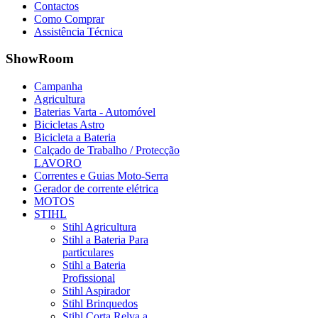
Contactos
Como Comprar
Assistência Técnica
ShowRoom
Campanha
Agricultura
Baterias Varta - Automóvel
Bicicletas Astro
Bicicleta a Bateria
Calçado de Trabalho / Protecção
LAVORO
Correntes e Guias Moto-Serra
Gerador de corrente elétrica
MOTOS
STIHL
Stihl Agricultura
Stihl a Bateria Para
particulares
Stihl a Bateria
Profissional
Stihl Aspirador
Stihl Brinquedos
Stihl Corta Relva a