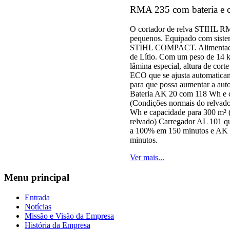
RMA 235 com bateria e c
O cortador de relva STIHL RMA
pequenos. Equipado com siste
STIHL COMPACT. Alimentado 
de Lítio. Com um peso de 14 kg
lâmina especial, altura de cort
ECO que se ajusta automaticam
para que possa aumentar a auto
Bateria AK 20 com 118 Wh e 
(Condições normais do relvad
Wh e capacidade para 300 m² 
relvado) Carregador AL 101 qu
a 100% em 150 minutos e AK
minutos.
Ver mais...
Menu
principal
Entrada
Notícias
Missão e Visão da Empresa
História da Empresa