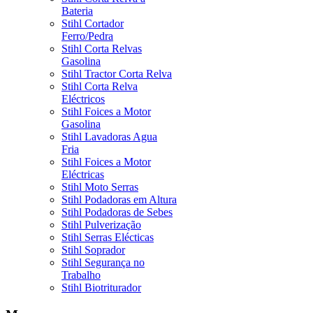
Bateria
Stihl Cortador
Ferro/Pedra
Stihl Corta Relvas
Gasolina
Stihl Tractor Corta Relva
Stihl Corta Relva
Eléctricos
Stihl Foices a Motor
Gasolina
Stihl Lavadoras Agua
Fria
Stihl Foices a Motor
Eléctricas
Stihl Moto Serras
Stihl Podadoras em Altura
Stihl Podadoras de Sebes
Stihl Pulverização
Stihl Serras Elécticas
Stihl Soprador
Stihl Segurança no
Trabalho
Stihl Biotriturador