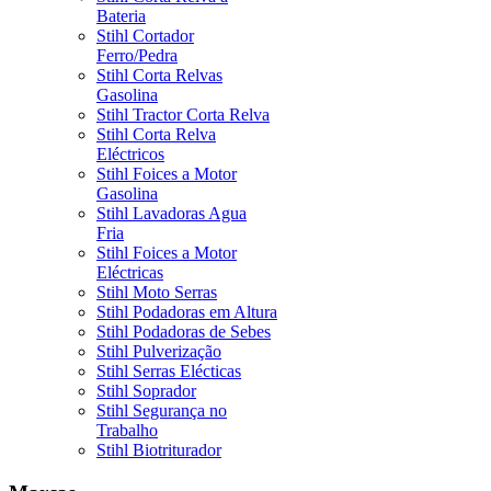
Bateria
Stihl Cortador
Ferro/Pedra
Stihl Corta Relvas
Gasolina
Stihl Tractor Corta Relva
Stihl Corta Relva
Eléctricos
Stihl Foices a Motor
Gasolina
Stihl Lavadoras Agua
Fria
Stihl Foices a Motor
Eléctricas
Stihl Moto Serras
Stihl Podadoras em Altura
Stihl Podadoras de Sebes
Stihl Pulverização
Stihl Serras Elécticas
Stihl Soprador
Stihl Segurança no
Trabalho
Stihl Biotriturador