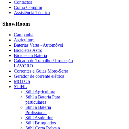
Contactos
Como Comprar
Assistência Técnica
ShowRoom
Campanha
Agricultura
Baterias Varta - Automóvel
Bicicletas Astro
Bicicleta a Bateria
Calçado de Trabalho / Protecção
LAVORO
Correntes e Guias Moto-Serra
Gerador de corrente elétrica
MOTOS
STIHL
Stihl Agricultura
Stihl a Bateria Para
particulares
Stihl a Bateria
Profissional
Stihl Aspirador
Stihl Brinquedos
Stihl Corta Relva a