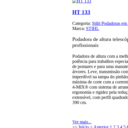
HT 133
Categoria:
Stihl Podadoras em 
Marca:
STIHL
Podadora de altura telescó
profissionais
Podadora de altura com a melh
potência para trabalhos especi
de pomares e para uma manuten
árvores. Leve, transmissão co
imperdível na tampa do pinhão
máxima de corte com a corrent
4-MIX® com sistema de arranq
ergonomia e rigidez pela reduç
extensível, com perfil quadrad
390 cm.
Ver mais...
<<
Início
<
Anterior
1
2
3
4
5