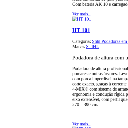
Com bateria AK 10 e carregad
Ver mais...
HT 101
Categoria:
Stihl Podadoras em 
Marca:
STIHL
Podadora de altura com t
Podadora de altura profissiona
pomares e outras árvores. Lev
com porca imperdível na tampa
corte exacto, graças à corrent
4-MIX® com sistema de arranq
ergonomia e condução rígida p
eixo extensível, com perfil qu
270 – 390 cm.
Ver mais...