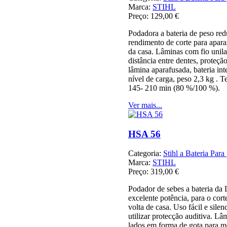
Marca:
STIHL
Preço:
129,00 €
Podadora a bateria de peso re
rendimento de corte para apara
da casa. Lâminas com fio unil
distância entre dentes, proteção
lâmina aparafusada, bateria in
nível de carga, peso 2,3 kg . 
145- 210 min (80 %/100 %).
Ver mais...
HSA 56
Categoria:
Stihl a Bateria Para 
Marca:
STIHL
Preço:
319,00 €
Podador de sebes a bateria 
excelente potência, para o cort
volta de casa. Uso fácil e sile
utilizar protecção auditiva. L
lados em forma de gota para m