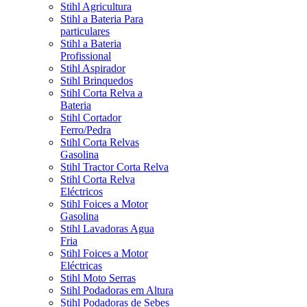
Stihl Agricultura
Stihl a Bateria Para
particulares
Stihl a Bateria
Profissional
Stihl Aspirador
Stihl Brinquedos
Stihl Corta Relva a
Bateria
Stihl Cortador
Ferro/Pedra
Stihl Corta Relvas
Gasolina
Stihl Tractor Corta Relva
Stihl Corta Relva
Eléctricos
Stihl Foices a Motor
Gasolina
Stihl Lavadoras Agua
Fria
Stihl Foices a Motor
Eléctricas
Stihl Moto Serras
Stihl Podadoras em Altura
Stihl Podadoras de Sebes