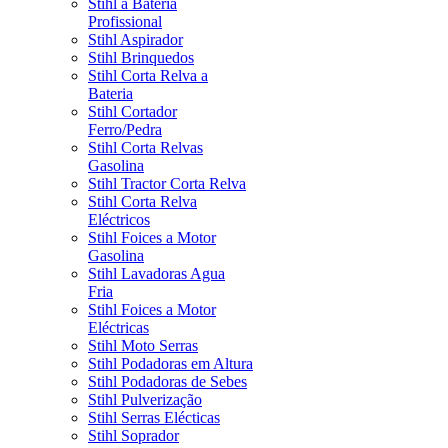
Stihl a Bateria
Profissional
Stihl Aspirador
Stihl Brinquedos
Stihl Corta Relva a
Bateria
Stihl Cortador
Ferro/Pedra
Stihl Corta Relvas
Gasolina
Stihl Tractor Corta Relva
Stihl Corta Relva
Eléctricos
Stihl Foices a Motor
Gasolina
Stihl Lavadoras Agua
Fria
Stihl Foices a Motor
Eléctricas
Stihl Moto Serras
Stihl Podadoras em Altura
Stihl Podadoras de Sebes
Stihl Pulverização
Stihl Serras Elécticas
Stihl Soprador