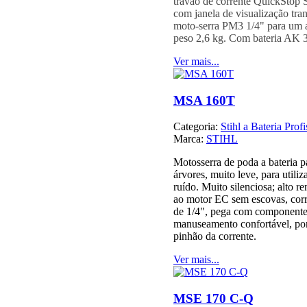
travão de corrente QuickStop S
com janela de visualização tran
moto-serra PM3 1/4" para um a
peso 2,6 kg. Com bateria AK 
Ver mais...
MSA 160T
Categoria:
Stihl a Bateria Profi
Marca:
STIHL
Motosserra de poda a bateria 
árvores, muito leve, para utili
ruído. Muito silenciosa; alto r
ao motor EC sem escovas, cor
de 1/4", pega com componente
manuseamento confortável, po
pinhão da corrente.
Ver mais...
MSE 170 C-Q