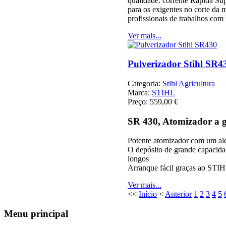
qualidade: corrente Rápida Sup
para os exigentes no corte da 
profissionais de trabalhos com
Ver mais...
Pulverizador Stihl SR4
Categoria:
Stihl Agricultura
Marca:
STIHL
Preço:
559,00 €
SR 430, Atomizador a g
Potente atomizador com um al
O depósito de grande capacida
longos
Arranque fácil graças ao STIH
Ver mais...
<<
Início
<
Anterior
1
2
3
4
5
Menu
principal